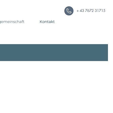
nnagneiss.at
at
gemeinschaft
Kontakt