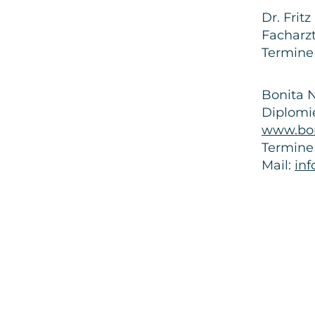
Dr. Frit
Facharzt
​Termine
​Bonita 
Diplomi
www.bon
Termine 
Mail:
in