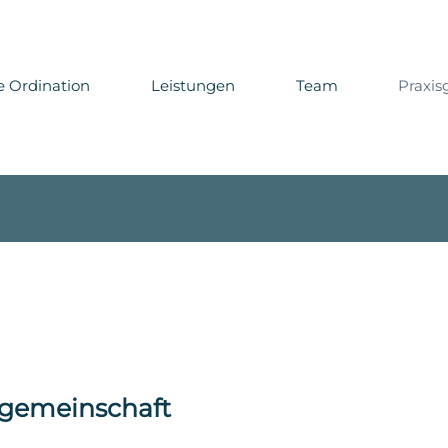
 7672 31715
| Fax: +43 7672 31715 - 10 | Mail:
ordination@a
hnhofstraße 4 | 4840 Vöcklabruck | alle Kassen und priv
e Ordination
Leistungen
Team
Praxis
sgemeinschaft